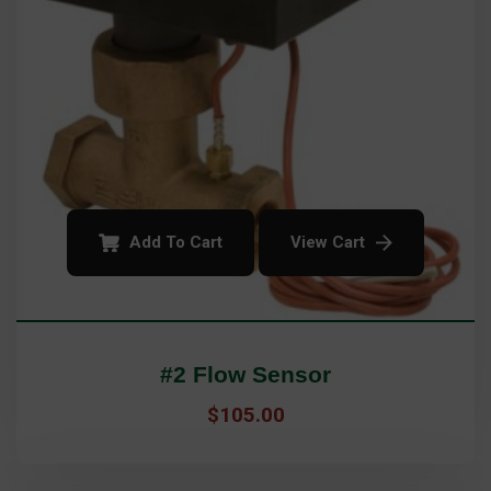
Add To Cart
View Cart
#2 Flow Sensor
$
105.00