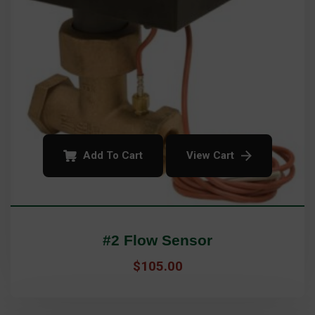
Add To Cart
View Cart
#2 Flow Sensor
$
105.00