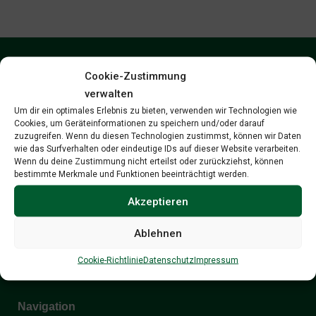
Cookie-Zustimmung
Unsere Kontaktdaten
verwalten
Um dir ein optimales Erlebnis zu bieten, verwenden wir Technologien wie
Cookies, um Geräteinformationen zu speichern und/oder darauf
Holzwärme Flachau GmbH:
zuzugreifen. Wenn du diesen Technologien zustimmst, können wir Daten
wie das Surfverhalten oder eindeutige IDs auf dieser Website verarbeiten.
+43 (0)6457 33906
Wenn du deine Zustimmung nicht erteilst oder zurückziehst, können
bestimmte Merkmale und Funktionen beeinträchtigt werden.
Akzeptieren
Notdienst:
Ablehnen
+43 (0)664 1654025
Cookie-Richtlinie
Datenschutz
Impressum
Navigation