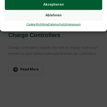
Akzeptieren
Ablehnen
Dez. 11, 2020
Cookie-Richtlinie
Datenschutz
Impressum
Services
Sebastian
Comments:
0
Charge Controllers
Charge controllers regulate the rate of charge from your
inverter to your battery bank just browse our controllers.
Read More