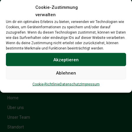
Holzwärme Flachau GmbH:
Cookie-Zustimmung
verwalten
+43 (0)6457 33906
Um dir ein optimales Erlebnis zu bieten, verwenden wir Technologien wie
Cookies, um Geräteinformationen zu speichern und/oder darauf
zuzugreifen. Wenn du diesen Technologien zustimmst, können wir Daten
Notdienst:
wie das Surfverhalten oder eindeutige IDs auf dieser Website verarbeiten.
Wenn du deine Zustimmung nicht erteilst oder zurückziehst, können
bestimmte Merkmale und Funktionen beeinträchtigt werden.
+43 (0)664 1654025
Akzeptieren
Ablehnen
Navigation
Cookie-Richtlinie
Datenschutz
Impressum
Home
Über uns
Unser Team
Standort